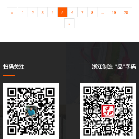
«
1
2
3
4
5
6
7
8
...
19
20
»
扫码关注
浙江制造 “品”字码