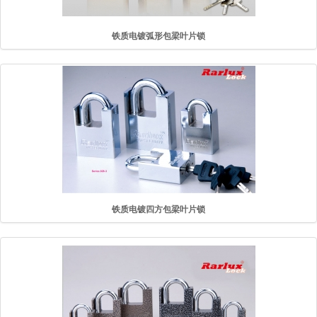
铁质电镀弧形包梁叶片锁
铁质电镀四方包梁叶片锁