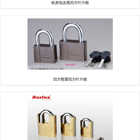
铁质电泳黑四方叶片锁
四方喷塑四方叶片锁