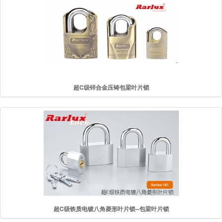
超C级锌合金压铸包梁叶片锁
超C级铁质电镀八角菱形叶片锁--包梁叶片锁