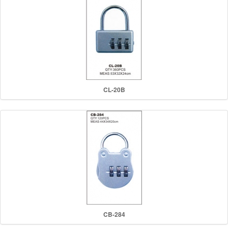
CL-20B
CB-284