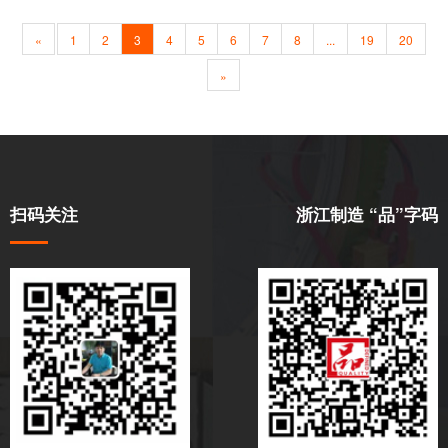
«
1
2
3
4
5
6
7
8
...
19
20
»
扫码关注
浙江制造 “品”字码