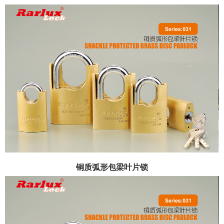
铜质弧形包梁叶片锁